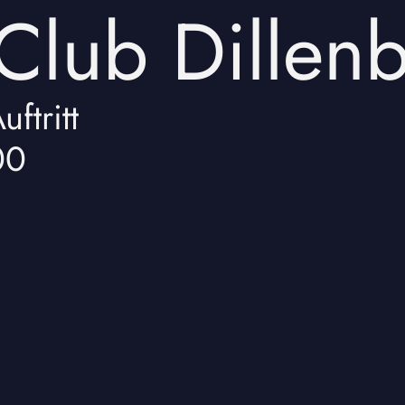
 Club Dillen
uftritt
00