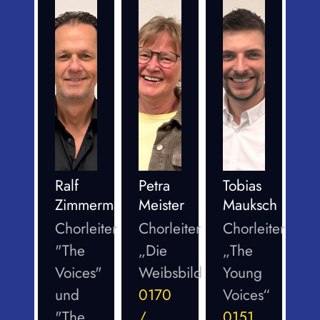
Ralf
Petra
Tobias
Zimmermann
Meister
Mauksch
Chorleiter
Chorleiterin
Chorleiter
"The
„Die
„The
Voices"
Weibsbilder“
Young
und
0170
Voices“
"The
/
0151