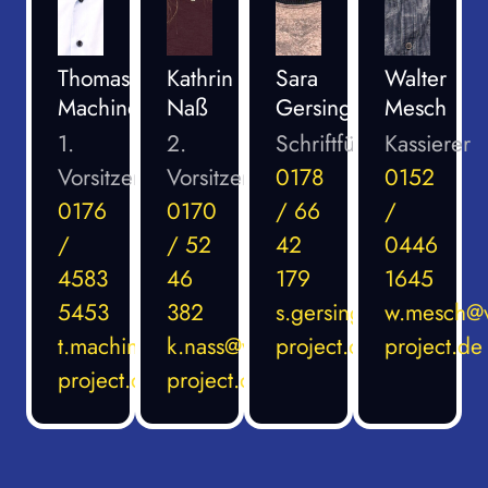
Thomas
Kathrin
Sara
Walter
Machinek
Naß
Gersing
Mesch
1.
2.
Schriftführerin
Kassierer
Vorsitzender
Vorsitzende
0178
0152
0176
0170
/ 66
/
/
/ 52
42
0446
4583
46
179
1645
5453
382
s.gersing@voices-
w.mesch@v
t.machinek@voices-
k.nass@voices-
project.de
project.de
project.de
project.de