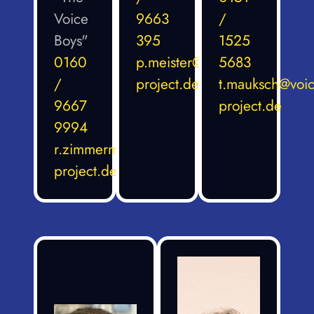
Voice
9663
/
Boys"
395
1525
0160
p.meister@voices-
5683
/
project.de
t.mauksch@voic
9667
project.de
9994
r.zimmermann@voices-
project.de