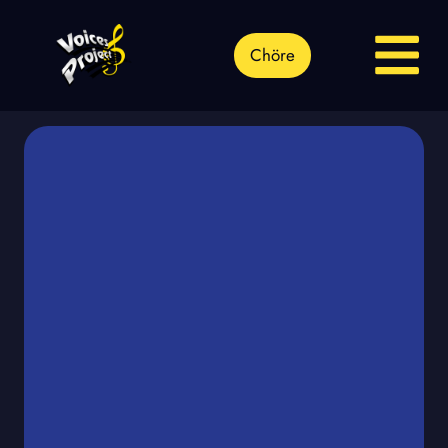
Chöre