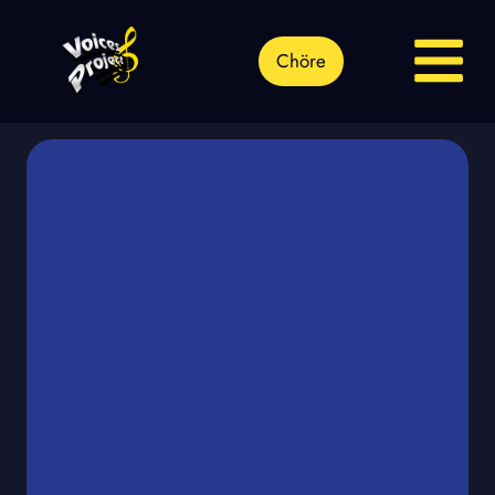
Chöre