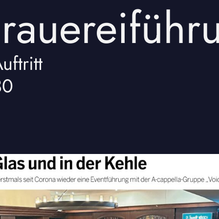
Brauereiführ
uftritt
30