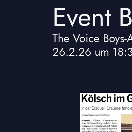
Event 
The Voice Boys
-
A
26.2.26
um
18: